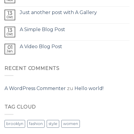
Just another post with A Gallery
13
Okt.
A Simple Blog Post
13
Okt.
A Video Blog Post
01
Jan.
RECENT COMMENTS
A WordPress Commenter
zu
Hello world!
TAG CLOUD
brooklyn
fashion
style
women