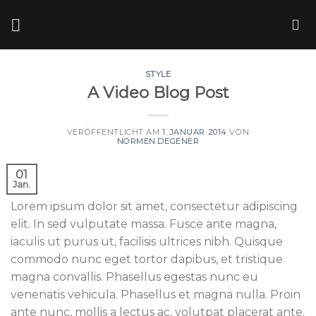
Skip
to
content
STYLE
A Video Blog Post
VERÖFFENTLICHT AM
1. JANUAR 2014
VON
NORMEN.DEGENER
01
Jan.
Lorem ipsum dolor sit amet, consectetur adipiscing
elit. In sed vulputate massa. Fusce ante magna,
iaculis ut purus ut, facilisis ultrices nibh. Quisque
commodo nunc eget tortor dapibus, et tristique
magna convallis. Phasellus egestas nunc eu
venenatis vehicula. Phasellus et magna nulla. Proin
ante nunc, mollis a lectus ac, volutpat placerat ante.