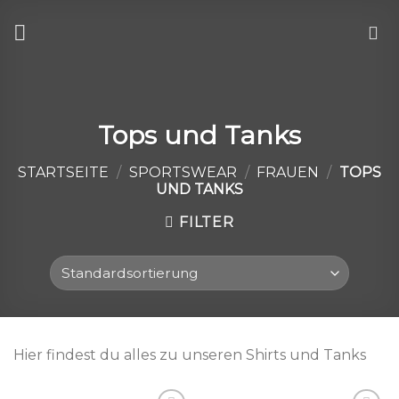
Skip
to
content
Tops und Tanks
STARTSEITE
/
SPORTSWEAR
/
FRAUEN
/
TOPS
UND TANKS
FILTER
Hier findest du alles zu unseren Shirts und Tanks