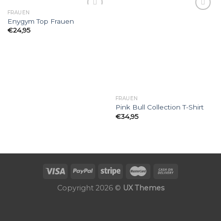
FRAUEN
Add to
Add to
Enygym Top Frauen
wishlist
wishlist
€
24,95
FRAUEN
Pink Bull Collection T-Shirt
€
34,95
Copyright 2026 ©
UX Themes