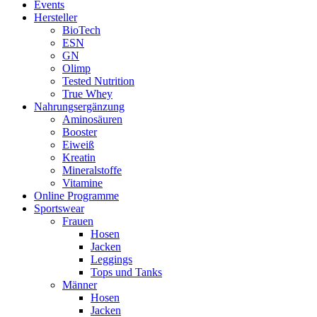
Events
Hersteller
BioTech
ESN
GN
Olimp
Tested Nutrition
True Whey
Nahrungsergänzung
Aminosäuren
Booster
Eiweiß
Kreatin
Mineralstoffe
Vitamine
Online Programme
Sportswear
Frauen
Hosen
Jacken
Leggings
Tops und Tanks
Männer
Hosen
Jacken