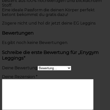
besteht aus 100% hochwertigen und blickdichtem
Stoff.
Eine ideale Passform die deinen Körper perfekt
betont bekommst du gratis dazu!
Zögere nicht und hol dir jetzt deine EG Leggins
Bewertungen
Es gibt noch keine Bewertungen.
Schreibe die erste Bewertung für „Enygym
Leggings“
Deine Bewertung
Deine Rezension
*