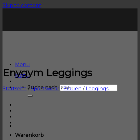
Skip to content
Menu
Enygym Leggings
Menu
Suche nach:
Startseite
/
Sportswear
/
Frauen
/
Leggings
Warenkorb