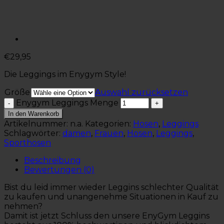
€
29,95
Die Leggings im Enygym Style!
Größe
Auswahl zurücksetzen
Enygym Leggings Menge
In den Warenkorb
Artikelnummer:
n.a.
Kategorien:
Hosen
,
Leggings
Schlagwörter:
damen
,
Frauen
,
Hosen
,
Leggings
,
Sporthosen
Beschreibung
Bewertungen (0)
Bist du leid immer wieder Leggins schlechter Qualität
zu kaufen und unangenehme Situationen in Kauf zu
nehmen?
Damit ist jetzt Schluss den unsere EnyGym Leggins